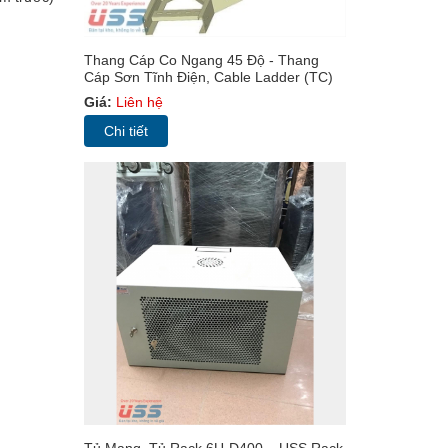
Thang Cáp Co Ngang 45 Độ - Thang
Cáp Sơn Tĩnh Điện, Cable Ladder (TC)
Giá:
Liên hệ
Chi tiết
Tủ Mạng, Tủ Rack 6U-D400 – USS Rack