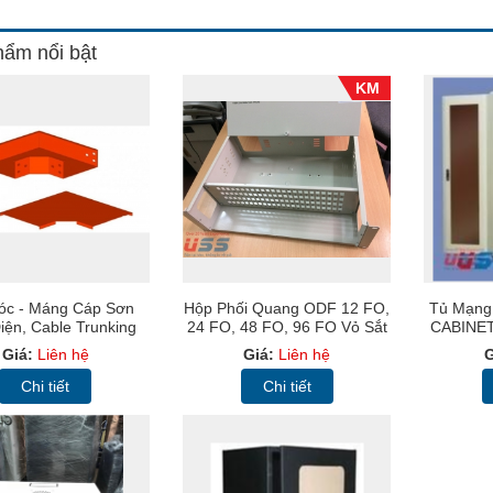
ẩm nổi bật
KM
óc - Máng Cáp Sơn
Hộp Phối Quang ODF 12 FO,
Tủ Mạng
iện, Cable Trunking
24 FO, 48 FO, 96 FO Vỏ Sắt
CABINET
(MC)
Indoor Chuẩn 19"
R
Giá:
Liên hệ
Giá:
Liên hệ
G
Chi tiết
Chi tiết