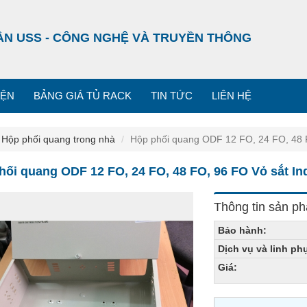
ẦN USS - CÔNG NGHỆ VÀ TRUYỀN THÔNG
IỆN
BẢNG GIÁ TỦ RACK
TIN TỨC
LIÊN HỆ
Hộp phối quang trong nhà
Hộp phối quang ODF 12 FO, 24 FO, 48 F
hối quang ODF 12 FO, 24 FO, 48 FO, 96 FO Vỏ sắt In
Thông tin sản p
Bảo hành:
Dịch vụ và linh ph
Giá: