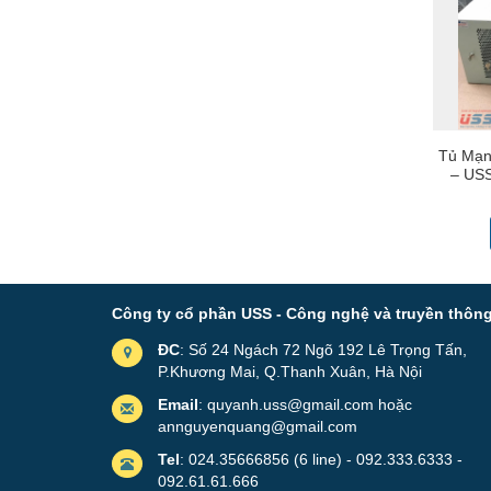
Tủ Mạn
– US
B
Công ty cổ phần USS - Công nghệ và truyền thôn
ĐC
: Số 24 Ngách 72 Ngõ 192 Lê Trọng Tấn,
P.Khương Mai, Q.Thanh Xuân, Hà Nội
Email
: quyanh.uss@gmail.com hoặc
annguyenquang@gmail.com
Tel
: 024.35666856 (6 line) - 092.333.6333 -
092.61.61.666