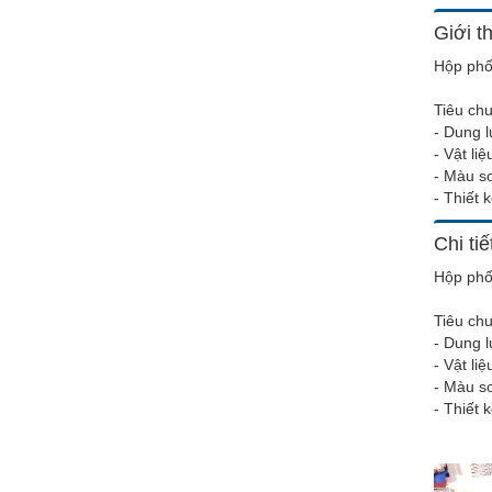
Giới t
Hộp phố
Tiêu chu
- Dung l
- Vật li
- Màu s
- Thiết 
Chi ti
Hộp phố
Tiêu chu
- Dung l
- Vật li
- Màu s
- Thiết 