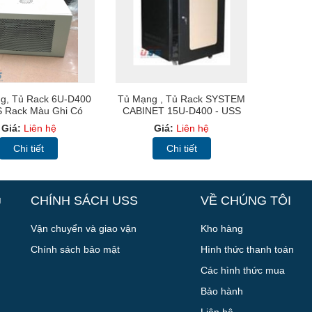
g, Tủ Rack 6U-D400
Tủ Mạng , Tủ Rack SYSTEM
S Rack Màu Ghi Có
CABINET 15U-D400 - USS
ánh Xe Để Sàn
Rack 15U400
Giá:
Liên hệ
Giá:
Liên hệ
Chi tiết
Chi tiết
g
CHÍNH SÁCH USS
VỀ CHÚNG TÔI
Vận chuyển và giao vận
Kho hàng
Chính sách bảo mật
Hình thức thanh toán
Các hình thức mua
Bảo hành
Liên hệ