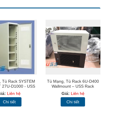
, Tủ Rack SYSTEM
Tủ Mạng, Tủ Rack 6U-D400
 27U-D1000 - USS
Wallmount – USS Rack
ack 27U1000
6U400 -Màu Đen, Cửa Lưới
iá:
Liên hệ
Giá:
Liên hệ
Chi tiết
Chi tiết