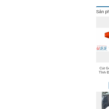
Sản ph
Cút G
Tĩnh Đ