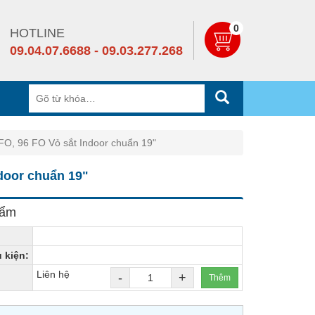
0
HOTLINE
09.04.07.6688 - 09.03.277.268
O, 96 FO Vỏ sắt Indoor chuẩn 19"
door chuẩn 19"
hẩm
ụ kiện:
Liên hệ
-
+
Thêm