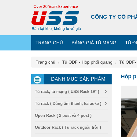
CÔNG TY CỔ PH
TRANG CHỦ
BẢNG GIÁ TỦ MẠNG
TỦ Đ
Trang chủ
Tủ ODF - Hộp phối quang
Tủ ODF- 
Hộp p
DANH MỤC SẢN PHẨM
Tủ rack, tủ mạng ( USS Rack 19" )
Tủ rack ( Dùng âm thanh, karaoke )
Open Rack ( 2 post và 4 post )
Outdoor Rack ( Tủ rack ngoài trời )