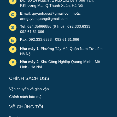
ĐC
: Số 24 Ngách 72 Ngõ 192 Lê Trọng Tấn,
P.Khương Mai, Q.Thanh Xuân, Hà Nội
Email
: quyanh.uss@gmail.com hoặc
annguyenquang@gmail.com
Tel
: 024.35666856 (6 line) - 092.333.6333 -
092.61.61.666
Fax
: 092.333.6333 - 092.61.61.666
Nhà máy 1
: Phường Tây Mỗ, Quận Nam Từ Liêm -
Hà Nội
Nhà máy 2
: Khu Công Nghiệp Quang Minh - Mê
Linh - Hà Nội
CHÍNH SÁCH USS
Vận chuyển và giao vận
Chính sách bảo mật
VỀ CHÚNG TÔI