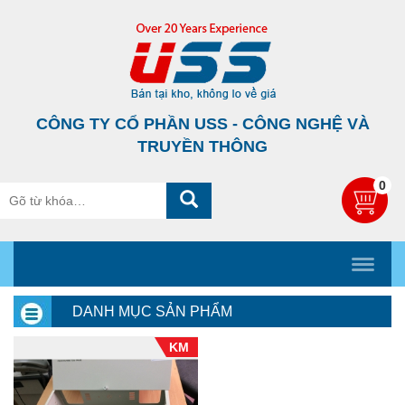
CÔNG TY CỔ PHẦN USS - CÔNG NGHỆ VÀ
TRUYỀN THÔNG
0
DANH MỤC SẢN PHẨM
KM