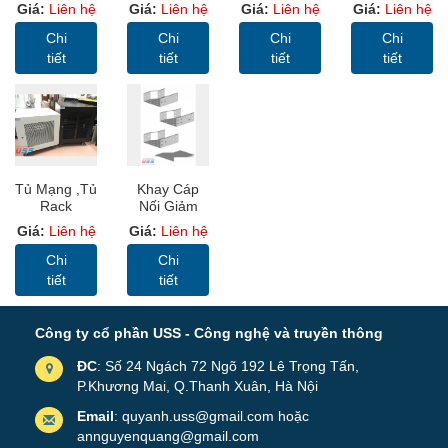
SYSTEM
D400 – USS
SYSTEM
Cabinet 19”)
Giá:
Liên hệ
Giá:
Liên hệ
Giá:
Liên hệ
Giá:
Liên hệ
CABINET
Rack Màu
CABINET
USS RACK
12U-D600 -
Ghi Có Bánh
12U-D400 -
36U D1000
Chi
Chi
Chi
Chi
USS Rack
Xe Để Sàn
USS Rack
Sâu
tiết
tiết
tiết
tiết
12U600
12U400
1000mm
Cửa Lưới
Tủ Mạng ,Tủ
Khay Cáp
Rack
Nối Giảm
Cabinet
Bên Trái,
Giá:
Liên hệ
Giá:
Liên hệ
10U-D600-
Khay Cáp
USS Rack
Sơn Tĩnh
Chi
Chi
10U600
Điện ( Cable
tiết
tiết
Tray)
Công ty cổ phần USS - Công nghệ và truyền thông
ĐC
: Số 24 Ngách 72 Ngõ 192 Lê Trọng Tấn,
P.Khương Mai, Q.Thanh Xuân, Hà Nội
Email
: quyanh.uss@gmail.com hoặc
annguyenquang@gmail.com