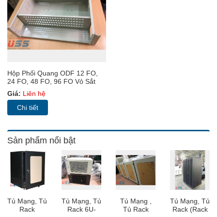
Hộp Phối Quang ODF 12 FO,
24 FO, 48 FO, 96 FO Vỏ Sắt
Indoor Chuẩn 19"
Giá:
Liên hệ
Chi tiết
Sản phẩm nổi bật
Tủ Mạng, Tủ
Tủ Mạng, Tủ
Tủ Mạng ,
Tủ Mạng, Tủ
Rack
Rack 6U-
Tủ Rack
Rack (Rack