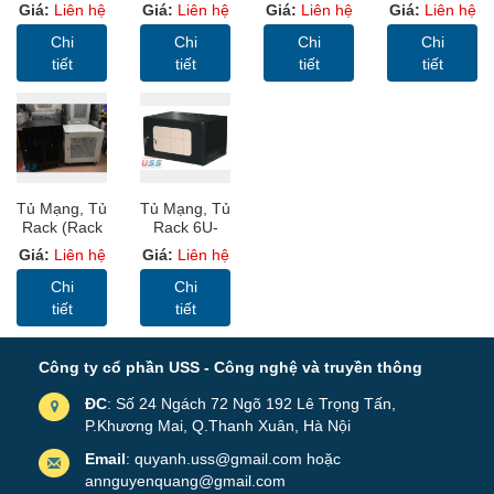
Trái, Khay
D500
D600
Ổ Điện Đa
Giá:
Liên hệ
Giá:
Liên hệ
Giá:
Liên hệ
Giá:
Liên hệ
Cáp Sơn
Wallmount –
Wallmount –
Dụng, C13,
Tĩnh Điện (
USS Rack
USS Rack
C14, C19,
Chi
Chi
Chi
Chi
Cable Tray)
6U500 -Màu
6U600 -Màu
C20 Chuẩn
tiết
tiết
tiết
tiết
Đen, Cửa
Đen, Cửa
19"
Lưới
Lưới
Tủ Mạng, Tủ
Tủ Mạng, Tủ
Rack (Rack
Rack 6U-
Cabinet 19”)
D400
Giá:
Liên hệ
Giá:
Liên hệ
10U D400
Wallmount –
Cửa MICA
USS Rack
Chi
Chi
6U400 -Màu
tiết
tiết
Đen, Cửa
Lưới
Công ty cổ phần USS - Công nghệ và truyền thông
ĐC
: Số 24 Ngách 72 Ngõ 192 Lê Trọng Tấn,
P.Khương Mai, Q.Thanh Xuân, Hà Nội
Email
: quyanh.uss@gmail.com hoặc
annguyenquang@gmail.com