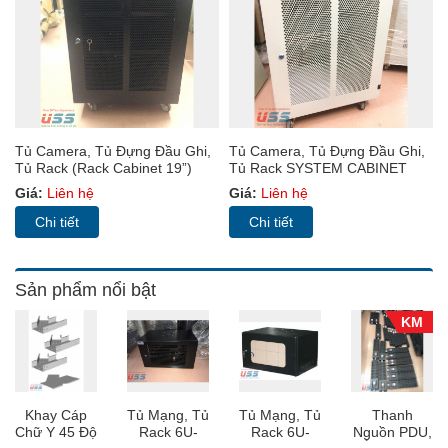
Tủ Camera, Tủ Đựng Đầu Ghi,
Tủ Camera, Tủ Đựng Đầu Ghi,
Tủ Rack (Rack Cabinet 19”)
Tủ Rack SYSTEM CABINET
USS RACK 15U D800 Sâu
15U-D600 - USS Rack 15U600
Giá:
Liên hệ
Giá:
Liên hệ
800mm Cửa MIKA
Chi tiết
Chi tiết
Sản phẩm nổi bật
KM
Khay Cáp
Tủ Mạng, Tủ
Tủ Mạng, Tủ
Thanh
Chữ Y 45 Độ
Rack 6U-
Rack 6U-
Nguồn PDU,