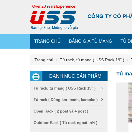
CÔNG TY CỔ PH
TRANG CHỦ
BẢNG GIÁ TỦ MẠNG
TỦ Đ
Trang chủ
Tủ rack, tủ mạng ( USS Rack 19" )
Tủ mạ
DANH MỤC SẢN PHẨM
Tủ rack, tủ mạng ( USS Rack 19" )
Tủ rack ( Dùng âm thanh, karaoke )
Open Rack ( 2 post và 4 post )
Outdoor Rack ( Tủ rack ngoài trời )