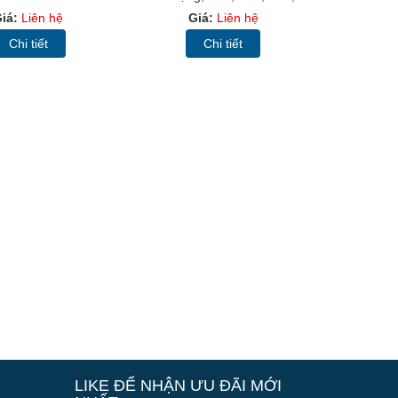
4U400
C20 Chuẩn 19"
iá:
Liên hệ
Giá:
Liên hệ
Chi tiết
Chi tiết
LIKE ĐỂ NHẬN ƯU ĐÃI MỚI