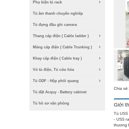
Phụ kiện tủ rack
Tủ âm thanh chuyên nghiếp
Tủ đựng đầu ghi camera
Thang cáp điện ( Cable ladder )
Máng cáp điện ( Cable Trunking )
Khay cáp điện ( Cable tray )
Vỏ tủ điện, Tủ cứu hỏa
Tủ ODF - Hộp phối quang
Chia sẻ
Tủ đặt Acquy - Battery cabinet
Tủ hồ sơ văn phòng
Giới t
Tủ USS 
- USS r
thương h