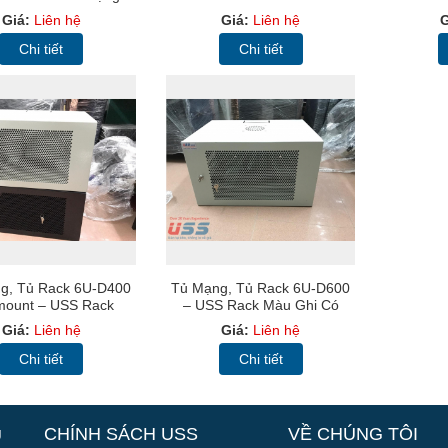
or - Outdoor Rack
Rack 15U1000
Giá:
Liên hệ
Giá:
Liên hệ
G
19inch
Chi tiết
Chi tiết
g, Tủ Rack 6U-D400
Tủ Mạng, Tủ Rack 6U-D600
mount – USS Rack
– USS Rack Màu Ghi Có
-Màu Đen, Cửa Lưới
Bánh Xe Để Sàn
Giá:
Liên hệ
Giá:
Liên hệ
Chi tiết
Chi tiết
g
CHÍNH SÁCH USS
VỀ CHÚNG TÔI