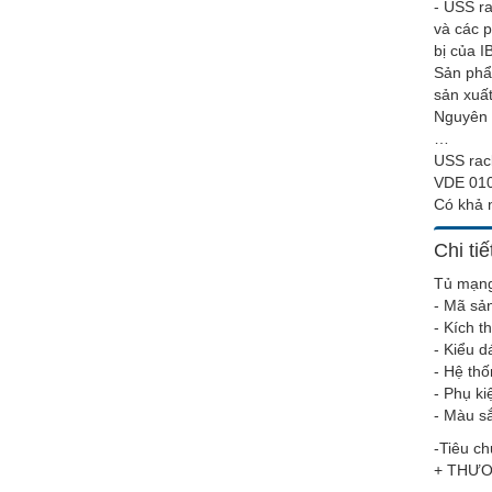
- USS ra
và các p
bị của I
Sản phẩ
sản xuấ
Nguyên 
…
USS rack
VDE 010
Có khả 
Chi ti
Tủ mạng
- Mã s
- Kích 
- Kiểu d
- Hệ thố
- Phụ ki
- Màu sắ
-Tiêu ch
+ THƯƠN