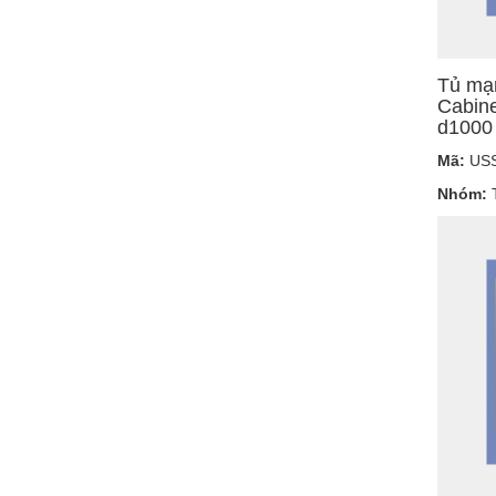
Tủ mạ
Cabin
d1000
Mã:
USS
Nhóm:
T