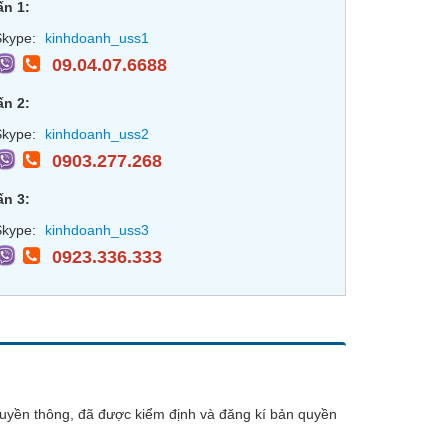
ấn 1:
kype:
kinhdoanh_uss1
09.04.07.6688
ấn 2:
kype:
kinhdoanh_uss2
0903.277.268
ấn 3:
kype:
kinhdoanh_uss3
0923.336.333
uyền thông, đã được kiểm định và đăng kí bản quyền