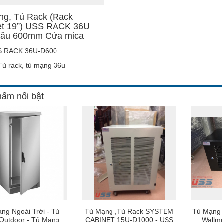
ng, Tủ Rack (Rack
et 19”) USS RACK 36U
sâu 600mm Cửa mica
 RACK 36U-D600
ủ rack, tủ mạng 36u
ẩm nổi bật
ng Ngoài Trời - Tủ
Tủ Mạng ,Tủ Rack SYSTEM
Tủ Mạng 
Outdoor - Tủ Mạng
CABINET 15U-D1000 - USS
Wallm