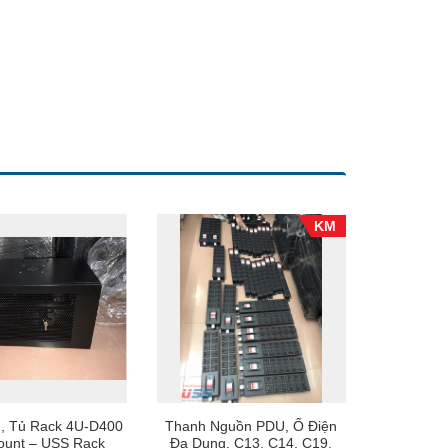
KM
, Tủ Rack 4U-D400
Thanh Nguồn PDU, Ổ Điện
ount – USS Rack
Đa Dụng, C13, C14, C19,