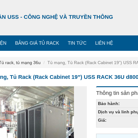
ẦN USS - CÔNG NGHỆ VÀ TRUYỀN THÔNG
IỆN
BẢNG GIÁ TỦ RACK
TIN TỨC
LIÊN HỆ
Tủ rack, tủ mạng 36u
Tủ mạng, Tủ Rack (Rack Cabinet 19”) USS 
ng, Tủ Rack (Rack Cabinet 19”) USS RACK 36U d80
Thông tin sản p
Bảo hành:
Dịch vụ và linh ph
Giá: