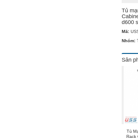
Tủ mạ
Cabin
d600 
Mã:
USS
Nhóm:
T
Sản ph
Tủ Mạ
Rack 