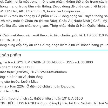
ck Cabinnet là một trong những sản phẩm không thể thiếu trong các tr
hòng mạng, trung tâm viễn thông. Được dùng để chứa các thiết bị bên t
BM, HP, Dell, AIC, Chenbro, CI, Akiwa, và Compucase…
m USS rack do công ty Cổ phần USS – Công nghệ và Truyền thông sản
t và máy móc từ Châu Âu (Nước Đức), Chấu Á ( Nước Nhật ) Chấu Mỹ 
vật liệu đầu vào chất lượng cao: Thép nhập khẩu từ Hàn Quốc, khóa, 
 Cabinnet được sản xuất theo các tiêu chuẩn quốc tế: ETS 300 119 Pa
0, EIA 310 D…
năng cung cấp đầy đủ các Chứng nhận kiểm định khi khách hàng yêu 
ết sản phẩm
, Tủ Rack SYSTEM CABINET 36U-D800 - USS rack 36U800
ản phẩm: USSR36U800
thước thực: (HxWxD) H1780xW600xD800mm
áng: 4 bánh xe và chân tăng
ng cửa trước: Lưới / Mica
ện: 2 x Fan 220v; Ổ điện 06 chấu chuẩn Đa dụng.
c: Đen / Ghi
uẩn : Tương thích các thiết bị tiêu chuẩn 19” EIA-310D
G HIỆU : USS RACK Đã được đăng ký bào hộ Cục Sở hữu Trí Tuệ 