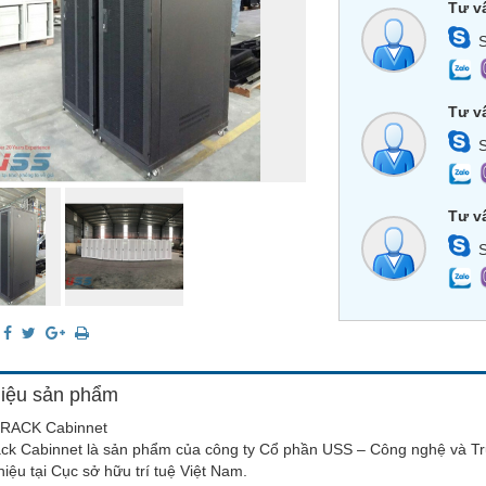
Tư v
S
Tư v
S
Tư v
S
:
hiệu sản phẩm
RACK Cabinnet
ack Cabinnet là sản phẩm của công ty Cổ phần USS – Công nghệ và Tr
iệu tại Cục sở hữu trí tuệ Việt Nam.