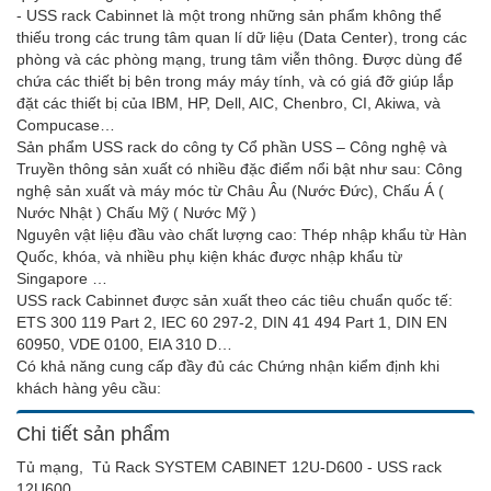
- USS rack Cabinnet là một trong những sản phẩm không thể
thiếu trong các trung tâm quan lí dữ liệu (Data Center), trong các
phòng và các phòng mạng, trung tâm viễn thông. Được dùng để
chứa các thiết bị bên trong máy máy tính, và có giá đỡ giúp lắp
đặt các thiết bị của IBM, HP, Dell, AIC, Chenbro, CI, Akiwa, và
Compucase…
Sản phẩm USS rack do công ty Cổ phần USS – Công nghệ và
Truyền thông sản xuất có nhiều đặc điểm nổi bật như sau: Công
nghệ sản xuất và máy móc từ Châu Âu (Nước Đức), Chấu Á (
Nước Nhật ) Chấu Mỹ ( Nước Mỹ )
Nguyên vật liệu đầu vào chất lượng cao: Thép nhập khẩu từ Hàn
Quốc, khóa, và nhiều phụ kiện khác được nhập khẩu từ
Singapore …
USS rack Cabinnet được sản xuất theo các tiêu chuẩn quốc tế:
ETS 300 119 Part 2, IEC 60 297-2, DIN 41 494 Part 1, DIN EN
60950, VDE 0100, EIA 310 D…
Có khả năng cung cấp đầy đủ các Chứng nhận kiểm định khi
khách hàng yêu cầu:
Chi tiết sản phẩm
Tủ mạng, Tủ Rack SYSTEM CABINET 12U-D600 - USS rack
12U600