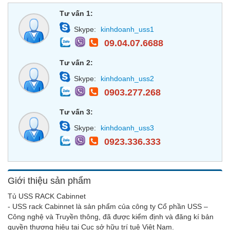
Tư vấn 1:
Skype:
kinhdoanh_uss1
09.04.07.6688
Tư vấn 2:
Skype:
kinhdoanh_uss2
0903.277.268
Tư vấn 3:
Skype:
kinhdoanh_uss3
0923.336.333
Giới thiệu sản phẩm
Tủ USS RACK Cabinnet
- USS rack Cabinnet là sản phẩm của công ty Cổ phần USS –
Công nghệ và Truyền thông, đã được kiểm định và đăng kí bản
quyền thương hiệu tại Cục sở hữu trí tuệ Việt Nam.