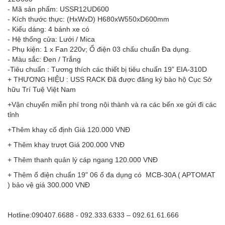
- Mã sản phẩm: USSR12UD600
- Kích thước thực: (HxWxD) H680xW550xD600mm
- Kiểu dáng: 4 bánh xe có
- Hệ thống cửa: Lưới / Mica
- Phụ kiện: 1 x Fan 220v; Ổ điện 03 chấu chuẩn Đa dụng.
- Màu sắc: Đen / Trắng
-Tiêu chuẩn : Tương thích các thiết bị tiêu chuẩn 19” EIA-310D
+ THƯƠNG HIỆU : USS RACK Đã được đăng ký bào hộ Cục Sở
hữu Trí Tuệ Việt Nam
+Vận chuyển miễn phí trong nội thành và ra các bến xe gửi đi các
tỉnh
+Thêm khay cố định Giá 120.000 VNĐ
+ Thêm khay trượt Giá 200.000 VNĐ
+ Thêm thanh quản lý cáp ngang 120.000 VNĐ
+ Thêm ổ điện chuẩn 19" 06 ổ đa dụng có MCB-30A ( APTOMAT
) bảo vệ giá 300.000 VNĐ
Hotline:090407.6688 - 092.333.6333 – 092.61.61.666