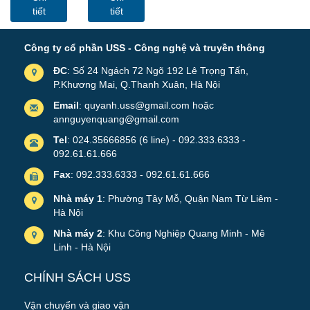
Điện ( Cable
4U400
tiết
tiết
Tray)
Công ty cổ phần USS - Công nghệ và truyền thông
ĐC
: Số 24 Ngách 72 Ngõ 192 Lê Trọng Tấn,
P.Khương Mai, Q.Thanh Xuân, Hà Nội
Email
: quyanh.uss@gmail.com hoặc
annguyenquang@gmail.com
Tel
: 024.35666856 (6 line) - 092.333.6333 -
092.61.61.666
Fax
: 092.333.6333 - 092.61.61.666
Nhà máy 1
: Phường Tây Mỗ, Quận Nam Từ Liêm -
Hà Nội
Nhà máy 2
: Khu Công Nghiệp Quang Minh - Mê
Linh - Hà Nội
CHÍNH SÁCH USS
Vận chuyển và giao vận