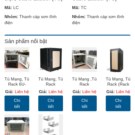
Mã:
LC
Mã:
TC
Nhóm:
Thanh cáp sơn tĩnh
Nhóm:
Thanh cáp sơn tĩnh
điện
điện
Sản phẩm nổi bật
Tủ Mạng, Tủ
Tủ Mạng, Tủ
Tủ Mạng ,Tủ
Tủ Mạng, Tủ
Rack 6U-
Rack
Rack
Rack (Rack
D600 – USS
SYSTEM
SYSTEM
Cabinet 19”)
Giá:
Liên hệ
Giá:
Liên hệ
Giá:
Liên hệ
Giá:
Liên hệ
Rack Màu
CABINET
CABINET
USS RACK
Ghi Có Bánh
12U-D600 -
12U-D600 -
36U D1000
Chi
Chi
Chi
Chi
Xe Để Sàn
USS Rack
USS Rack
Sâu
tiết
tiết
tiết
tiết
12U600
12U600
1000mm
Cửa MICA