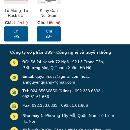
Tủ Mạng, Tủ
Khay Cáp
Rack 6U-
Nối Giảm
D600 – USS
Bên Trái,
Giá:
Liên hệ
Giá:
Liên hệ
Rack Màu
Khay Cáp
Ghi Có Bánh
Sơn Tĩnh
Chi
Chi
Xe Để Sàn
Điện ( Cable
tiết
tiết
Tray)
Công ty cổ phần USS - Công nghệ và truyền thông
ĐC
: Số 24 Ngách 72 Ngõ 192 Lê Trọng Tấn,
P.Khương Mai, Q.Thanh Xuân, Hà Nội
Email
: quyanh.uss@gmail.com hoặc
annguyenquang@gmail.com
Tel
: 024.35666856 (6 line) - 092.333.6333 -
092.61.61.666
Fax
: 092.333.6333 - 092.61.61.666
Nhà máy 1
: Phường Tây Mỗ, Quận Nam Từ Liêm -
Hà Nội
Nhà máy 2
: Khu Công Nghiệp Quang Minh - Mê