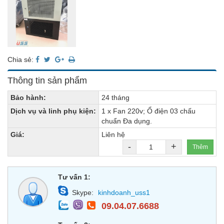
Chia sẻ:
Thông tin sản phẩm
Bảo hành:
24 tháng
Dịch vụ và linh phụ kiện:
1 x Fan 220v; Ổ điện 03 chấu
chuẩn Đa dụng.
Giá:
Liên hệ
-
+
Thêm
Tư vấn 1:
Skype:
kinhdoanh_uss1
09.04.07.6688