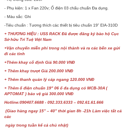
- Phụ kiện: 1 x Fan 220v; Ổ điện 03 chấu chuẩn Đa dụng.
- Màu sắc: Ghi
-Tiêu chuẩn : Tương thích các thiết bị tiêu chuẩn 19” EIA-310D
+ THƯƠNG HIỆU : USS RACK Đã được đăng ký bào hộ Cục
Sở hữu Trí Tuệ Việt Nam
+Vận chuyển miễn phí trong nội thành và ra các bến xe gửi
đi các tỉnh
+Thêm khay cố định Giá 90.000 VNĐ
+ Thêm khay trượt Giá 200.000 VNĐ
+ Thêm thanh quản lý cáp ngang 120.000 VNĐ
+ Thêm ổ điện chuẩn 19" 06 ổ đa dụng có MCB-30A (
APTOMAT ) bảo vệ giá 300.000 VNĐ
Hotline:090407.6688 - 092.333.6333 – 092.61.61.666
(Giao hàng ngay 15” – 40” thời gian 8h -21h Làm việc tất cả
các
ngày trong tuần kể cả chủ nhật)