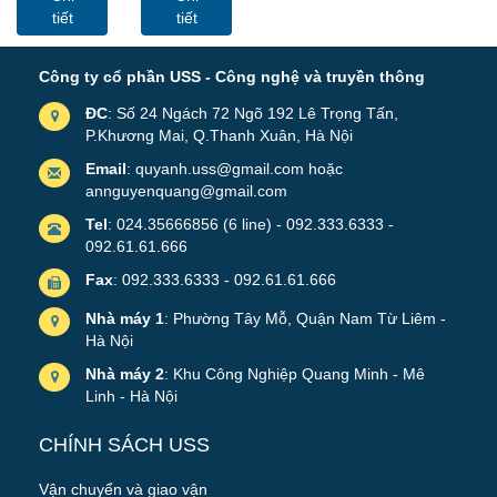
C20 Chuẩn
6U600 -Màu
tiết
tiết
19"
Đen, Cửa
Lưới
Công ty cổ phần USS - Công nghệ và truyền thông
ĐC
: Số 24 Ngách 72 Ngõ 192 Lê Trọng Tấn,
P.Khương Mai, Q.Thanh Xuân, Hà Nội
Email
: quyanh.uss@gmail.com hoặc
annguyenquang@gmail.com
Tel
: 024.35666856 (6 line) - 092.333.6333 -
092.61.61.666
Fax
: 092.333.6333 - 092.61.61.666
Nhà máy 1
: Phường Tây Mỗ, Quận Nam Từ Liêm -
Hà Nội
Nhà máy 2
: Khu Công Nghiệp Quang Minh - Mê
Linh - Hà Nội
CHÍNH SÁCH USS
Vận chuyển và giao vận