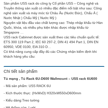
Sản phẩm USS rack do công ty Cổ phần USS – Công nghệ và
Truyền thông sản xuất có nhiều đặc điểm nổi bật như sau: Công
nghệ sản xuất và máy móc từ Châu Âu (Nước Đức), Chấu Á (
Nước Nhật ) Chấu Mỹ ( Nước Mỹ )
Nguyên vật liệu đầu vào chất lượng cao: Thép nhập khẩu từ Hàn
Quốc, khóa, và nhiều phụ kiện khác được nhập khẩu từ
Singapore …
USS rack Cabinnet được sản xuất theo các tiêu chuẩn quốc tế:
ETS 300 119 Part 2, IEC 60 297-2, DIN 41 494 Part 1, DIN EN
60950, VDE 0100, EIA 310 D…
Có khả năng cung cấp đầy đủ các Chứng nhận kiểm định khi
khách hàng yêu cầu:
Chi tiết sản phẩm
Tủ mạng , Tủ Rack 6U-D600 Wallmount – USS rack 6U600
- Mã sản phẩm: USS RACK 6U
- Kích thước thực: (HxWxD) H320xW550xD600mm
- Kiểu dáng:Treo tường
- Hệ thống cửa: Lưới