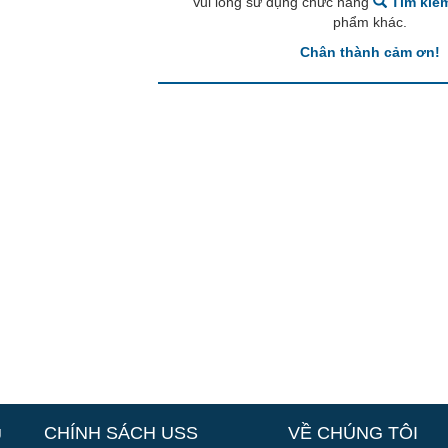
Vui lòng sử dụng chức năng
Tìm kiế
phẩm khác.
Chân thành cảm ơn!
g
CHÍNH SÁCH USS
VỀ CHÚNG TÔI