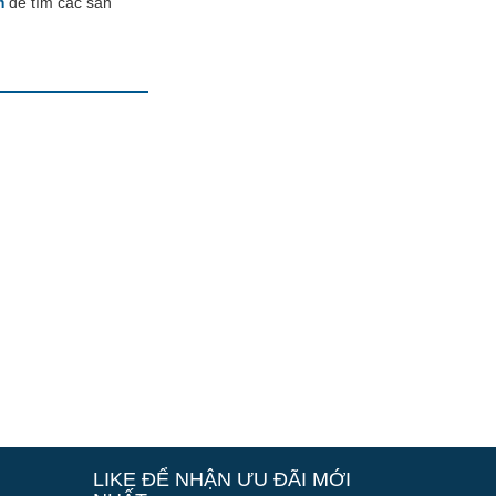
m
để tìm các sản
LIKE ĐỂ NHẬN ƯU ĐÃI MỚI