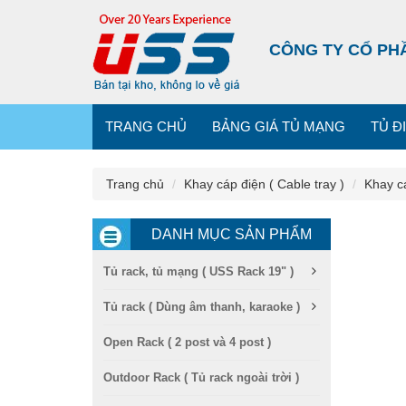
CÔNG TY CỔ PH
TRANG CHỦ
BẢNG GIÁ TỦ MẠNG
TỦ Đ
Trang chủ
Khay cáp điện ( Cable tray )
Khay c
DANH MỤC SẢN PHẨM
Tủ rack, tủ mạng ( USS Rack 19" )
Tủ rack ( Dùng âm thanh, karaoke )
Open Rack ( 2 post và 4 post )
Outdoor Rack ( Tủ rack ngoài trời )