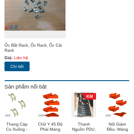
Ốc Bắt Rack, Ốc Rack, Ốc Cài
Rack
Giá:
Liên hệ
Chi tiết
Sản phẩm nổi bật
KM
Thang Cáp
Chữ Y 45 Độ
Thanh
Nối Giảm
Co Xuống -
Phải Máng
Nguồn PDU,
Đều- Máng