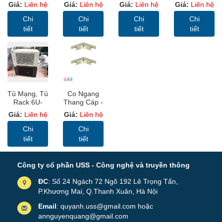
Thang Cáp
Cáp Sơn
Ổ Điện Đa
Sơn Tĩnh
Giá:
Liên hệ
Giá:
Liên hệ
Giá:
Liên hệ
Giá:
Liên hệ
Sơn Tĩnh
Tĩnh Điện,
Dụng, C13,
Điện, Cable
Điện, Cable
Cable
C14, C19,
Trunking
Chi
Chi
Chi
Chi
Ladder (TC)
Trunking
C20 Chuẩn
(MC)
tiết
tiết
tiết
tiết
(MC)
19"
Tủ Mạng, Tủ
Co Ngang
Rack 6U-
Thang Cáp -
D400 – USS
Thang Cáp
Giá:
Liên hệ
Giá:
Liên hệ
Rack Màu
Sơn Tĩnh
Ghi Có Bánh
Điện, Cable
Chi
Chi
Xe Để Sàn
Ladder (TC)
tiết
tiết
Công ty cổ phần USS - Công nghệ và truyền thông
ĐC
: Số 24 Ngách 72 Ngõ 192 Lê Trọng Tấn,
P.Khương Mai, Q.Thanh Xuân, Hà Nội
Email
: quyanh.uss@gmail.com hoặc
annguyenquang@gmail.com