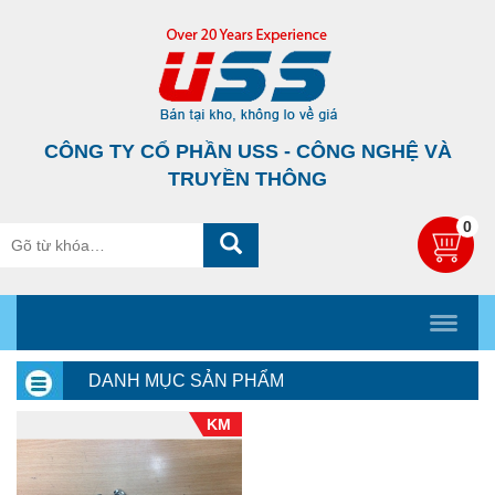
CÔNG TY CỔ PHẦN USS - CÔNG NGHỆ VÀ
TRUYỀN THÔNG
0
DANH MỤC SẢN PHẨM
KM