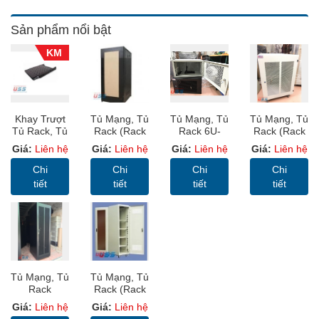
Sản phẩm nổi bật
KM
Khay Trượt
Tủ Mạng, Tủ
Tủ Mạng, Tủ
Tủ Mạng, Tủ
Tủ Rack, Tủ
Rack (Rack
Rack 6U-
Rack (Rack
Mạng, Rack
Cabinet 19”)
D600 – USS
Cabinet 19”)
Giá:
Liên hệ
Giá:
Liên hệ
Giá:
Liên hệ
Giá:
Liên hệ
Cabinet 19”
USS RACK
Rack Màu
USS RACK
D600, D800,
42U D800
Ghi Có Bánh
15U D800
Chi
Chi
Chi
Chi
D1000
Sâu 800mm
Xe Để Sàn
Sâu 800mm
tiết
tiết
tiết
tiết
Cửa MICA
Cửa MIKA
Tủ Mạng, Tủ
Tủ Mạng, Tủ
Rack
Rack (Rack
SYSTEM
Cabinet 19”)
Giá:
Liên hệ
Giá:
Liên hệ
CABINET
USS RACK