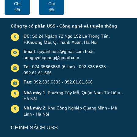
27U-D600 -
42U D600
Chi
Chi
USS Rack
Sâu 600mm
tiết
tiết
27U600
Cửa Lưới
Công ty cổ phần USS - Công nghệ và truyền thông
ĐC
: Số 24 Ngách 72 Ngõ 192 Lê Trọng Tấn,
P.Khương Mai, Q.Thanh Xuân, Hà Nội
Email
: quyanh.uss@gmail.com hoặc
annguyenquang@gmail.com
Tel
: 024.35666856 (6 line) - 092.333.6333 -
092.61.61.666
Fax
: 092.333.6333 - 092.61.61.666
Nhà máy 1
: Phường Tây Mỗ, Quận Nam Từ Liêm -
Hà Nội
Nhà máy 2
: Khu Công Nghiệp Quang Minh - Mê
Linh - Hà Nội
CHÍNH SÁCH USS