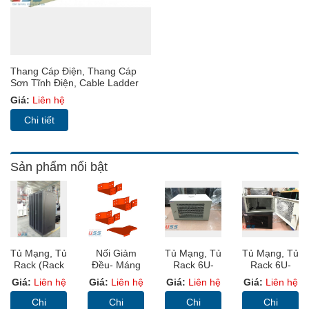
Thang Cáp Điện, Thang Cáp
Sơn Tĩnh Điện, Cable Ladder
(TC)
Giá:
Liên hệ
Chi tiết
Sản phẩm nổi bật
Tủ Mạng, Tủ
Nối Giảm
Tủ Mạng, Tủ
Tủ Mạng, Tủ
Rack (Rack
Đều- Máng
Rack 6U-
Rack 6U-
Cabinet 19”)
Sơn Tĩnh
D600
D600 – USS
Giá:
Liên hệ
Giá:
Liên hệ
Giá:
Liên hệ
Giá:
Liên hệ
USS RACK
Điện, Cable
Wallmount –
Rack Màu
36U D8000
Trunking
USS Rack
Ghi Có Bánh
Chi
Chi
Chi
Chi