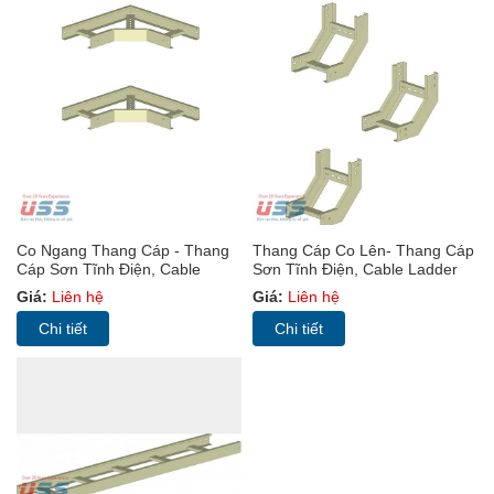
Co Ngang Thang Cáp - Thang
Thang Cáp Co Lên- Thang Cáp
Cáp Sơn Tĩnh Điện, Cable
Sơn Tĩnh Điện, Cable Ladder
Ladder (TC)
(TC)
Giá:
Liên hệ
Giá:
Liên hệ
Chi tiết
Chi tiết