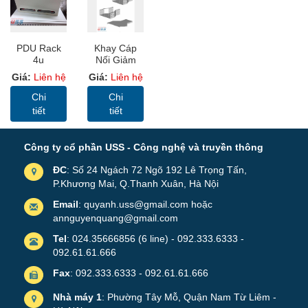
PDU Rack
Khay Cáp
4u
Nối Giảm
Đều, Khay
Giá:
Liên hệ
Giá:
Liên hệ
Cáp Sơn
Tĩnh Điện (
Chi
Chi
Cable Tray)
tiết
tiết
Công ty cổ phần USS - Công nghệ và truyền thông
ĐC
: Số 24 Ngách 72 Ngõ 192 Lê Trọng Tấn,
P.Khương Mai, Q.Thanh Xuân, Hà Nội
Email
: quyanh.uss@gmail.com hoặc
annguyenquang@gmail.com
Tel
: 024.35666856 (6 line) - 092.333.6333 -
092.61.61.666
Fax
: 092.333.6333 - 092.61.61.666
Nhà máy 1
: Phường Tây Mỗ, Quận Nam Từ Liêm -