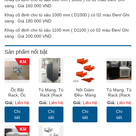
sáng : Giá 160.000 VND
Khay cố định cho tủ sâu 1000 mm ( D1000 ) có 02 màu Đen/ Ghi
sáng : Giá 180.000 VND
Khay cố định cho tủ sâu 1100 mm ( D1100 ) có 02 màu Đen/ Ghi
sáng : Giá 200.000 VND
Sản phẩm nổi bật
KM
Ốc Bắt
Tủ Mạng, Tủ
Nối Giảm
Tủ Mạng, Tủ
Rack, Ốc
Rack (Rack
Đều- Máng
Rack (Rack
Rack, Ốc
Cabinet 19”)
Sơn Tĩnh
Cabinet 19”)
Giá:
Liên hệ
Giá:
Liên hệ
Giá:
Liên hệ
Giá:
Liên hệ
Cài Rack
USS RACK
Điện, Cable
10U D400
42U D1000
Trunking
Cửa MICA
Chi
Chi
Chi
Chi
Sâu
(MC)
tiết
tiết
tiết
tiết
1000mm
Cửa Lưới
KM