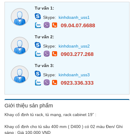
Tư vấn 1:
Skype:
kinhdoanh_uss1
09.04.07.6688
Tư vấn 2:
Skype:
kinhdoanh_uss2
0903.277.268
Tư vấn 3:
Skype:
kinhdoanh_uss3
0923.336.333
Giới thiệu sản phẩm
Khay cố định tủ rack, tủ mạng, rack cabinet 19” :
Khay cố định cho tủ sâu 400 mm ( D400 ) có 02 màu Đen/ Ghi
sáng : Giá 100.000 VND