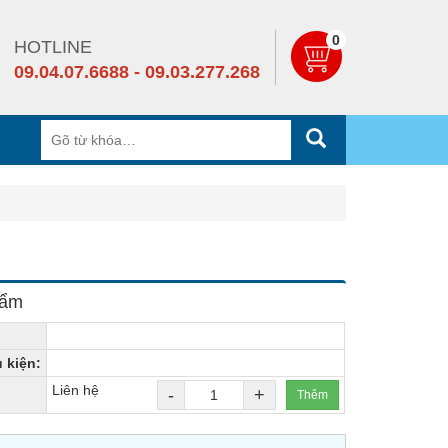
0
HOTLINE
09.04.07.6688 - 09.03.277.268
hẩm
ụ kiện:
Liên hệ
-
+
Thêm