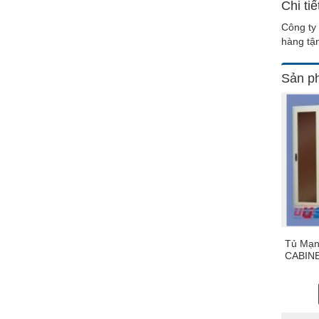
Chi ti
Công ty 
hàng tận
Sản ph
Tủ Mạn
CABINE