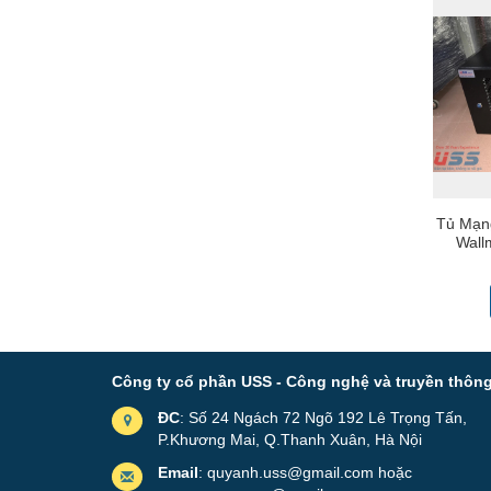
Tủ Mạn
Wall
Công ty cổ phần USS - Công nghệ và truyền thôn
ĐC
: Số 24 Ngách 72 Ngõ 192 Lê Trọng Tấn,
P.Khương Mai, Q.Thanh Xuân, Hà Nội
Email
: quyanh.uss@gmail.com hoặc