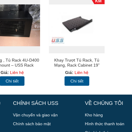
KM
g , Tủ Rack 4U-D400
Khay Trượt Tủ Rack, Tủ
mount – USS Rack
Mạng, Rack Cabinet 19”
4U400
D600, D800, D1000
Giá:
Liên hệ
Giá:
Liên hệ
Chi tiết
Chi tiết
g
CHÍNH SÁCH USS
VỀ CHÚNG TÔI
Vận chuyển và giao vận
Kho hàng
Chính sách bảo mật
Hình thức thanh toán