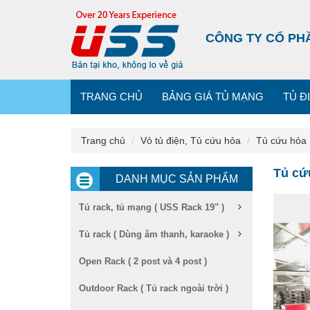
CÔNG TY CỔ PH
TRANG CHỦ
BẢNG GIÁ TỦ MẠNG
TỦ Đ
Trang chủ
Vỏ tủ điện, Tủ cứu hỏa
Tủ cứu hỏa
Tủ cứ
DANH MỤC SẢN PHẨM
Tủ rack, tủ mạng ( USS Rack 19" )
Tủ rack ( Dùng âm thanh, karaoke )
Open Rack ( 2 post và 4 post )
Outdoor Rack ( Tủ rack ngoài trời )