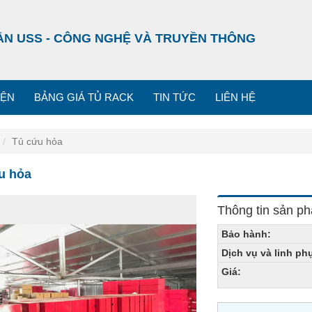
ẦN USS - CÔNG NGHỆ VÀ TRUYỀN THÔNG
IỆN
BẢNG GIÁ TỦ RACK
TIN TỨC
LIÊN HỆ
Tủ cứu hỏa
u hỏa
Thông tin sản p
Bảo hành:
Dịch vụ và linh ph
Giá: