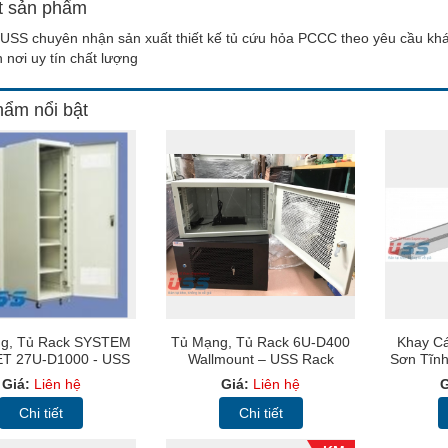
ết sản phẩm
USS chuyên nhận sản xuất thiết kế tủ cứu hỏa PCCC theo yêu cầu khác
 nơi uy tín chất lượng
ẩm nổi bật
g, Tủ Rack SYSTEM
Tủ Mạng, Tủ Rack 6U-D400
Khay Cá
T 27U-D1000 - USS
Wallmount – USS Rack
Sơn Tĩnh
Rack 27U1000
6U400 -Màu Đen, Cửa Lưới
Giá:
Liên hệ
Giá:
Liên hệ
G
Chi tiết
Chi tiết