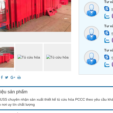
Tư v
S
Tư v
S
Tư v
S
:
hiệu sản phẩm
USS chuyên nhận sản xuất thiết kế tủ cứu hỏa PCCC theo yêu cầu khác
 nơi uy tín chất lượng