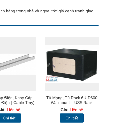
h hàng trong nhà và ngoài trời giá cạnh tranh giao
p Điện, Khay Cáp
Tủ Mạng, Tủ Rack 6U-D600
 Điện ( Cable Tray)
Wallmount – USS Rack
6U600 -Màu Đen, Cửa Lưới
iá:
Liên hệ
Giá:
Liên hệ
Chi tiết
Chi tiết