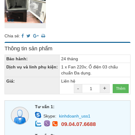
Chia sẻ:
Thông tin sản phẩm
Bảo hành:
24 tháng
Dịch vụ và linh phụ kiện:
1 x Fan 220v; Ổ điện 03 chấu
chuẩn Đa dụng.
Giá:
Liên hệ
-
+
Thêm
Tư vấn 1:
Skype:
kinhdoanh_uss1
09.04.07.6688