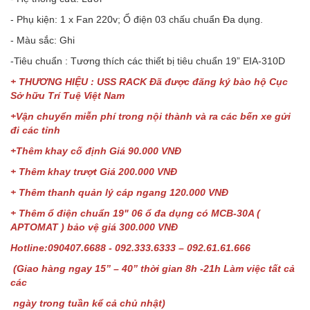
- Phụ kiện: 1 x Fan 220v; Ổ điện 03 chấu chuẩn Đa dụng.
- Màu sắc: Ghi
-Tiêu chuẩn : Tương thích các thiết bị tiêu chuẩn 19” EIA-310D
+ THƯƠNG HIỆU : USS RACK Đã được đăng ký bào hộ Cục
Sở hữu Trí Tuệ Việt Nam
+Vận chuyển miễn phí trong nội thành và ra các bến xe gửi
đi các tỉnh
+Thêm khay cố định Giá 90.000 VNĐ
+ Thêm khay trượt Giá 200.000 VNĐ
+ Thêm thanh quản lý cáp ngang 120.000 VNĐ
+ Thêm ổ điện chuẩn 19" 06 ổ đa dụng có MCB-30A (
APTOMAT ) bảo vệ giá 300.000 VNĐ
Hotline:090407.6688 - 092.333.6333 – 092.61.61.666
(Giao hàng ngay 15” – 40” thời gian 8h -21h Làm việc tất cả
các
ngày trong tuần kể cả chủ nhật)