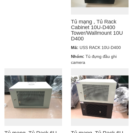
Tủ mạng , Tủ Rack
Cabinet 10U-D400
Tower/Wallmount 10U
D400
Mã:
USS RACK 10U-D400
Nhóm:
Tủ đựng đầu ghi
camera
Tủ mạng, Tủ Rack 6U-
Tủ mạng, Tủ Rack 6U-