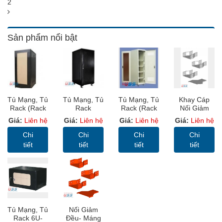
2
Sản phẩm nổi bật
Tủ Mạng, Tủ
Tủ Mạng, Tủ
Tủ Mạng, Tủ
Khay Cáp
Rack (Rack
Rack
Rack (Rack
Nối Giảm
Cabinet 19”)
SYSTEM
Cabinet 19”)
Đều, Khay
Giá:
Liên hệ
Giá:
Liên hệ
Giá:
Liên hệ
Giá:
Liên hệ
USS RACK
CABINET
USS RACK
Cáp Sơn
36U D1000
20U-D1000 -
32U D600
Tĩnh Điện (
Chi
Chi
Chi
Chi
Sâu
USS Rack
Sâu 600mm
Cable Tray)
tiết
tiết
tiết
tiết
1000mm
20U1000
Cửa Mica
Cửa MICA
Tủ Mạng, Tủ
Nối Giảm
Rack 6U-
Đều- Máng