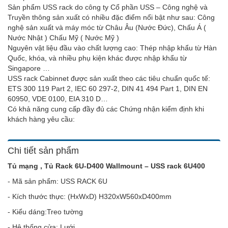
Sản phẩm USS rack do công ty Cổ phần USS – Công nghệ và
Truyền thông sản xuất có nhiều đặc điểm nổi bật như sau: Công
nghệ sản xuất và máy móc từ Châu Âu (Nước Đức), Chấu Á (
Nước Nhật ) Chấu Mỹ ( Nước Mỹ )
Nguyên vật liệu đầu vào chất lượng cao: Thép nhập khẩu từ Hàn
Quốc, khóa, và nhiều phụ kiện khác được nhập khẩu từ
Singapore …
USS rack Cabinnet được sản xuất theo các tiêu chuẩn quốc tế:
ETS 300 119 Part 2, IEC 60 297-2, DIN 41 494 Part 1, DIN EN
60950, VDE 0100, EIA 310 D…
Có khả năng cung cấp đầy đủ các Chứng nhận kiểm định khi
khách hàng yêu cầu:
Chi tiết sản phẩm
Tủ mạng , Tủ Rack 6U-D400 Wallmount – USS rack 6U400
- Mã sản phẩm: USS RACK 6U
- Kích thước thực: (HxWxD) H320xW560xD400mm
- Kiểu dáng:Treo tường
- Hệ thống cửa: Lưới