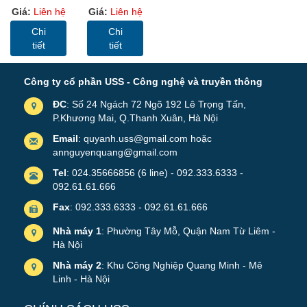
D400
Sơn Tĩnh
Giá:
Liên hệ
Giá:
Liên hệ
Wallmount –
Điện, Cable
USS Rack
Trunking
Chi
Chi
6U400 -Màu
(MC)
tiết
tiết
Đen, Cửa
Lưới
Công ty cổ phần USS - Công nghệ và truyền thông
ĐC
: Số 24 Ngách 72 Ngõ 192 Lê Trọng Tấn,
P.Khương Mai, Q.Thanh Xuân, Hà Nội
Email
: quyanh.uss@gmail.com hoặc
annguyenquang@gmail.com
Tel
: 024.35666856 (6 line) - 092.333.6333 -
092.61.61.666
Fax
: 092.333.6333 - 092.61.61.666
Nhà máy 1
: Phường Tây Mỗ, Quận Nam Từ Liêm -
Hà Nội
Nhà máy 2
: Khu Công Nghiệp Quang Minh - Mê
Linh - Hà Nội