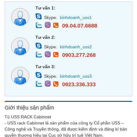
Tư vấn 1:
Skype:
kinhdoanh_uss1
09.04.07.6688
Tư vấn 2:
Skype:
kinhdoanh_uss2
0903.277.268
Tư vấn 3:
Skype:
kinhdoanh_uss3
0923.336.333
Giới thiệu sản phẩm
Tủ USS RACK Cabinnet
- USS rack Cabinnet là sản phẩm của công ty Cổ phần USS –
Công nghệ và Truyền thông, đã được kiểm định và đăng kí bản
quyền thương hiệu tại Cục sở hữu trí tuệ Việt Nam.