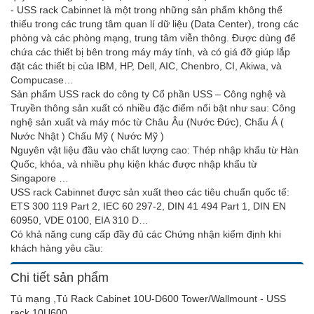
- USS rack Cabinnet là một trong những sản phẩm không thể
thiếu trong các trung tâm quan lí dữ liệu (Data Center), trong các
phòng và các phòng mạng, trung tâm viễn thông. Được dùng để
chứa các thiết bị bên trong máy máy tính, và có giá đỡ giúp lắp
đặt các thiết bị của IBM, HP, Dell, AIC, Chenbro, CI, Akiwa, và
Compucase…
Sản phẩm USS rack do công ty Cổ phần USS – Công nghệ và
Truyền thông sản xuất có nhiều đặc điểm nổi bật như sau: Công
nghệ sản xuất và máy móc từ Châu Âu (Nước Đức), Chấu Á (
Nước Nhật ) Chấu Mỹ ( Nước Mỹ )
Nguyên vật liệu đầu vào chất lượng cao: Thép nhập khẩu từ Hàn
Quốc, khóa, và nhiều phụ kiện khác được nhập khẩu từ
Singapore …
USS rack Cabinnet được sản xuất theo các tiêu chuẩn quốc tế:
ETS 300 119 Part 2, IEC 60 297-2, DIN 41 494 Part 1, DIN EN
60950, VDE 0100, EIA 310 D…
Có khả năng cung cấp đầy đủ các Chứng nhận kiểm định khi
khách hàng yêu cầu:
Chi tiết sản phẩm
Tủ mạng ,Tủ Rack Cabinet 10U-D600 Tower/Wallmount - USS
rack 10U600