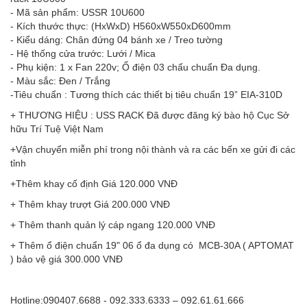
- Mã sản phẩm: USSR 10U600
- Kích thước thực: (HxWxD) H560xW550xD600mm
- Kiểu dáng: Chân đứng 04 bánh xe / Treo tường
- Hệ thống cửa trước: Lưới / Mica
- Phụ kiện: 1 x Fan 220v; Ổ điện 03 chấu chuẩn Đa dụng.
- Màu sắc: Đen / Trắng
-Tiêu chuẩn : Tương thích các thiết bị tiêu chuẩn 19” EIA-310D
+ THƯƠNG HIỆU : USS RACK Đã được đăng ký bào hộ Cục Sở
hữu Trí Tuệ Việt Nam
+Vận chuyển miễn phí trong nội thành và ra các bến xe gửi đi các
tỉnh
+Thêm khay cố định Giá 120.000 VNĐ
+ Thêm khay trượt Giá 200.000 VNĐ
+ Thêm thanh quản lý cáp ngang 120.000 VNĐ
+ Thêm ổ điện chuẩn 19" 06 ổ đa dụng có MCB-30A ( APTOMAT
) bảo vệ giá 300.000 VNĐ
Hotline:090407.6688 - 092.333.6333 – 092.61.61.666