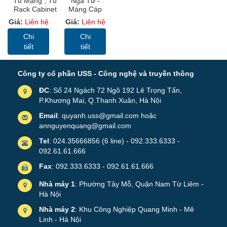
Tủ Mạng , Tủ
Ngã Tư -
Rack Cabinet
Máng Cáp
10U-D400
Sơn Tĩnh
Giá:
Liên hệ
Giá:
Liên hệ
Tower/Wallmount
Điện, Cable
10U D400
Trunking
Chi
Chi
(MC)
tiết
tiết
Công ty cổ phần USS - Công nghệ và truyền thông
ĐC
: Số 24 Ngách 72 Ngõ 192 Lê Trọng Tấn,
P.Khương Mai, Q.Thanh Xuân, Hà Nội
Email
: quyanh.uss@gmail.com hoặc
annguyenquang@gmail.com
Tel
: 024.35666856 (6 line) - 092.333.6333 -
092.61.61.666
Fax
: 092.333.6333 - 092.61.61.666
Nhà máy 1
: Phường Tây Mỗ, Quận Nam Từ Liêm -
Hà Nội
Nhà máy 2
: Khu Công Nghiệp Quang Minh - Mê
Linh - Hà Nội