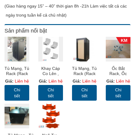
(Giao hàng ngay 15” – 40” thời gian 8h -21h Làm việc tất cả các
ngày trong tuần kể cả chủ nhật)
Sản phẩm nổi bật
KM
Tủ Mạng, Tủ
Khay Cáp
Tủ Mạng, Tủ
Ốc Bắt
Rack (Rack
Co Lên ,
Rack (Rack
Rack, Ốc
Cabinet 19”)
Khay Cáp
Cabinet 19”)
Rack, Ốc
Giá:
Liên hệ
Giá:
Liên hệ
Giá:
Liên hệ
Giá:
Liên hệ
USS RACK
Sơn Tĩnh
USS RACK
Cài Rack
36U D1000
Điện ( Cable
42U D800
Chi
Chi
Chi
Chi
Sâu
Tray)
Sâu 800mm
tiết
tiết
tiết
tiết
1000mm
Cửa MICA
Cửa Lưới