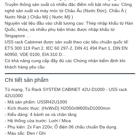
Truyền thông sản xuất có nhiều đặc điểm nổi bật như sau: Công
nghệ sản xuất và máy móc từ Châu Âu (Nước Đức), Chấu Á (
Nước Nhật ) Chấu Mỹ ( Nước Mỹ )
Nguyên vật liệu đầu vào chất lượng cao: Thép nhập khẩu từ Hàn
Quốc, khóa, và nhiều phụ kiện khác được nhập khẩu từ
Singapore …
USS rack Cabinnet được sản xuất theo các tiêu chuẩn quốc tế:
ETS 300 119 Part 2, IEC 60 297-2, DIN 41 494 Part 1, DIN EN
60950, VDE 0100, EIA 310 D…
Có khả năng cung cấp đầy đủ các Chứng nhận kiểm định khi
khách hàng yêu cầu
Chi tiết sản phẩm
Tủ mạng, Tủ Rack SYSTEM CABINET 42U-D1000 - USS rack
42U1000
- Mã sản phẩm: USSR42U1000
- Kích thước thực: (HxWxD) H2050xW600xD1000mm
- Kiểu dáng: 4 bánh xe và chân tăng
- Hệ thống cửa trước: Lưới / Mica
- Phụ kiện: 2x Fan 220v; Ổ điện 06 chấu chuẩn Đa dụng.
- Màu sắc: Đen / Ghi