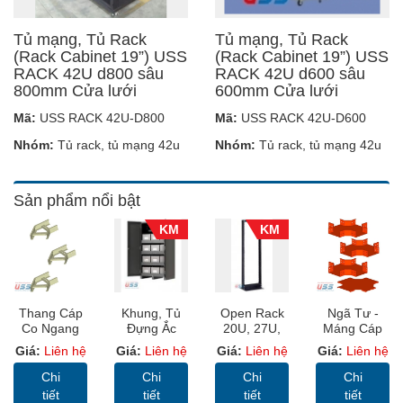
Tủ mạng, Tủ Rack
Tủ mạng, Tủ Rack
(Rack Cabinet 19”) USS
(Rack Cabinet 19”) USS
RACK 42U d800 sâu
RACK 42U d600 sâu
800mm Cửa lưới
600mm Cửa lưới
Mã:
USS RACK 42U-D800
Mã:
USS RACK 42U-D600
Nhóm:
Tủ rack, tủ mạng 42u
Nhóm:
Tủ rack, tủ mạng 42u
Sản phẩm nổi bật
KM
KM
Thang Cáp
Khung, Tủ
Open Rack
Ngã Tư -
Co Ngang
Đựng Ắc
20U, 27U,
Máng Cáp
45 Độ -
Quy (
32U, 36U,
Sơn Tĩnh
Giá:
Liên hệ
Giá:
Liên hệ
Giá:
Liên hệ
Giá:
Liên hệ
Thang Cáp
Battery
42U, 45U 19
Điện, Cable
Sơn Tĩnh
Cabinet )
Inch
Trunking
Chi
Chi
Chi
Chi
Điện, Cable
(MC)
tiết
tiết
tiết
tiết