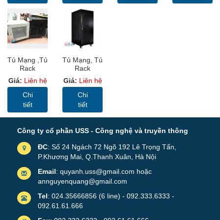
Ladder (TC)
Tủ Mạng ,Tủ
Tủ Mạng, Tủ
Rack
Rack
Cabinet
SYSTEM
Giá:
Liên hệ
Giá:
Liên hệ
10U-D600-
CABINET
USS Rack
20U-D1000 -
Chi
Chi
10U600
USS Rack
tiết
tiết
20U1000
Công ty cổ phần USS - Công nghệ và truyền thông
ĐC
: Số 24 Ngách 72 Ngõ 192 Lê Trọng Tấn,
P.Khương Mai, Q.Thanh Xuân, Hà Nội
Email
: quyanh.uss@gmail.com hoặc
annguyenquang@gmail.com
Tel
: 024.35666856 (6 line) - 092.333.6333 -
092.61.61.666