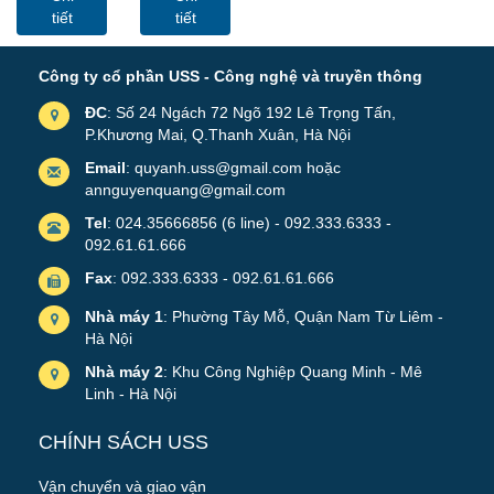
Sâu
Sâu 600mm
tiết
tiết
1000mm
Cửa Mica
Cửa MICA
Công ty cổ phần USS - Công nghệ và truyền thông
ĐC
: Số 24 Ngách 72 Ngõ 192 Lê Trọng Tấn,
P.Khương Mai, Q.Thanh Xuân, Hà Nội
Email
: quyanh.uss@gmail.com hoặc
annguyenquang@gmail.com
Tel
: 024.35666856 (6 line) - 092.333.6333 -
092.61.61.666
Fax
: 092.333.6333 - 092.61.61.666
Nhà máy 1
: Phường Tây Mỗ, Quận Nam Từ Liêm -
Hà Nội
Nhà máy 2
: Khu Công Nghiệp Quang Minh - Mê
Linh - Hà Nội
CHÍNH SÁCH USS
Vận chuyển và giao vận