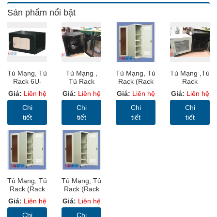
Sản phẩm nổi bật
Tủ Mạng, Tủ
Tủ Mạng ,
Tủ Mạng, Tủ
Tủ Mạng ,Tủ
Rack 6U-
Tủ Rack
Rack (Rack
Rack
D600
SYSTEM
Cabinet 19”)
Cabinet
Giá:
Liên hệ
Giá:
Liên hệ
Giá:
Liên hệ
Giá:
Liên hệ
Wallmount –
CABINET
USS RACK
10U-D600-
USS Rack
12U-D400 -
32U D1000
USS Rack
Chi
Chi
Chi
Chi
6U600 -Màu
USS Rack
Sâu
10U600
tiết
tiết
tiết
tiết
Đen, Cửa
12U400
1000mm
Lưới
Cửa Mica
Tủ Mạng, Tủ
Tủ Mạng, Tủ
Rack (Rack
Rack (Rack
Cabinet 19”)
Cabinet 19”)
Giá:
Liên hệ
Giá:
Liên hệ
USS RACK
USS RACK
42U D1000
32U D600
Chi
Chi