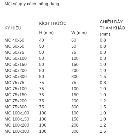
Một số quy cách thông dụng
CHIỀU DÀY
KÍCH THƯỚC
KÝ HIỆU
THAM KHẢO
H (mm)
W (mm)
(mm)
MC 40x60
40
60
0.8
MC 50x50
50
50
0.8
MC 50x75
50
75
0.8
MC 50x100
50
100
0.8
MC 50x150
50
150
1.0
MC 50x200
50
200
1.0
MC 50x300
50
300
1.5
MC 75x75
75
75
0.8
MC 75x100
75
100
1.0
MC 75x150
75
150
1.0
MC 75x200
75
200
1.2
MC 75x300
75
300
1.5
MC 100x100
100
100
1.0
MC 100x150
100
150
1.0
MC 100x200
100
200
1.2
MC 100x300
100
300
1.5