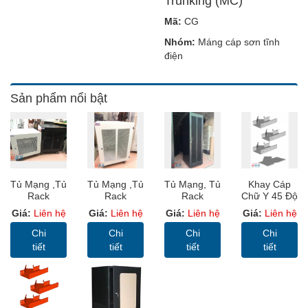
Trunking (MC)
Mã:
CG
Nhóm:
Máng cáp sơn tĩnh
điện
Sản phẩm nổi bật
Tủ Mạng ,Tủ
Tủ Mạng ,Tủ
Tủ Mạng, Tủ
Khay Cáp
Rack
Rack
Rack
Chữ Y 45 Độ
Cabinet
SYSTEM
SYSTEM
Trái, Khay
Giá:
Liên hệ
Giá:
Liên hệ
Giá:
Liên hệ
Giá:
Liên hệ
10U-D600-
CABINET
CABINET
Cáp Sơn
USS Rack
15U-D500 -
27U-D600 -
Tĩnh Điện (
Chi
Chi
Chi
Chi
10U600
USS Rack
USS Rack
Cable Tray)
tiết
tiết
tiết
tiết
15U500
27U600