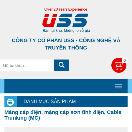
CÔNG TY CỔ PHẦN USS - CÔNG NGHỆ VÀ
TRUYỀN THÔNG
0
DANH MỤC SẢN PHẨM
Máng cáp điện, máng cáp sơn tĩnh điện, Cable
Trunking (MC)