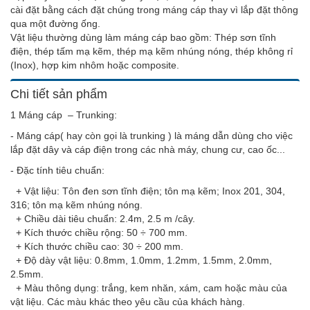
cài đặt bằng cách đặt chúng trong máng cáp thay vì lắp đặt thông
qua một đường ống.
Vật liệu thường dùng làm máng cáp bao gồm: Thép sơn tĩnh
điện, thép tấm mạ kẽm, thép mạ kẽm nhúng nóng, thép không rỉ
(Inox), hợp kim nhôm hoặc composite.
Chi tiết sản phẩm
1 Máng cáp – Trunking:
- Máng cáp( hay còn gọi là trunking ) là máng dẫn dùng cho việc
lắp đặt dây và cáp điện trong các nhà máy, chung cư, cao ốc...
- Đặc tính tiêu chuẩn:
+ Vật liệu: Tôn đen sơn tĩnh điện; tôn mạ kẽm; Inox 201, 304,
316; tôn mạ kẽm nhúng nóng.
+ Chiều dài tiêu chuẩn: 2.4m, 2.5 m /cây.
+ Kích thước chiều rộng: 50 ÷ 700 mm.
+ Kích thước chiều cao: 30 ÷ 200 mm.
+ Độ dày vật liệu: 0.8mm, 1.0mm, 1.2mm, 1.5mm, 2.0mm,
2.5mm.
+ Màu thông dụng: trắng, kem nhăn, xám, cam hoặc màu của
vật liệu. Các màu khác theo yêu cầu của khách hàng.