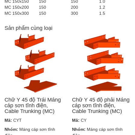
MC 150x150
150
150
1.0
MC 150x200
150
200
1.2
MC 150x300
150
300
1.5
Sản phẩm cùng loại
Chữ Y 45 độ Trái Máng
Chữ Y 45 độ phải Máng
cáp sơn tĩnh điện,
cáp sơn tĩnh điện,
Cable Trunking (MC)
Cable Trunking (MC)
Mã:
CYT
Mã:
CY
Nhóm:
Máng cáp sơn tĩnh
Nhóm:
Máng cáp sơn tĩnh