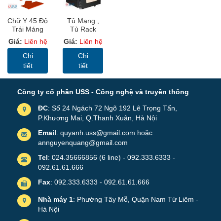
Chữ Y 45 Độ
Tủ Mạng ,
Trái Máng
Tủ Rack
Cáp Sơn
SYSTEM
Giá:
Liên hệ
Giá:
Liên hệ
Tĩnh Điện,
CABINET
Cable
15U-D400 -
Chi
Chi
Trunking
USS Rack
tiết
tiết
(MC)
15U400
Công ty cổ phần USS - Công nghệ và truyền thông
ĐC
: Số 24 Ngách 72 Ngõ 192 Lê Trọng Tấn,
P.Khương Mai, Q.Thanh Xuân, Hà Nội
Email
: quyanh.uss@gmail.com hoặc
annguyenquang@gmail.com
Tel
: 024.35666856 (6 line) - 092.333.6333 -
092.61.61.666
Fax
: 092.333.6333 - 092.61.61.666
Nhà máy 1
: Phường Tây Mỗ, Quận Nam Từ Liêm -
Hà Nội