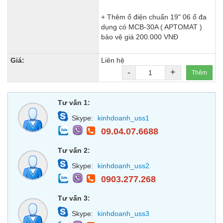
+ Thêm ổ điện chuẩn 19" 06 ổ đa
dụng có MCB-30A ( APTOMAT )
bảo vệ giá 200.000 VNĐ
Giá:
Liên hệ
-
+
Thêm
Tư vấn 1:
Skype:
kinhdoanh_uss1
09.04.07.6688
Tư vấn 2:
Skype:
kinhdoanh_uss2
0903.277.268
Tư vấn 3:
Skype:
kinhdoanh_uss3